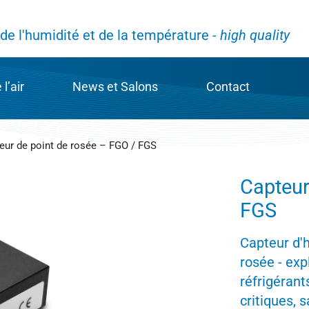
e l'humidité et de la température -
high quality
l’air
News et Salons
Contact
 de mesure de l’humidité
News et Salons
Contact
eur de point de rosée – FGO / FGS
OLYGA
Galltec Mess- und Regeltechnik GmbH
Vos contacts
Capteur
FGS
apacitif
Mela Sensortechnik GmbH
Dans le monde en
Capteur d'h
igne
e la mesure de l’humidité
Code de conduite
rosée - exp
réfrigéran
critiques, 