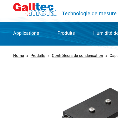
Technologie de mesure d
Applications
Produits
Humidité de 
CVC et domotique
Groupes de produits
Technique
Home
»
Produits
»
Contrôleurs de condensation
»
Capt
Transport, logistique et stockage
Tous les produits
Fibres P
Automatisation de processus et de production
Téléchargement
Capteur c
Industrie agricole et alimentaire
Catalogue de produits en l
Histoire d
Énergie et technologie écologique
Réparation & Service