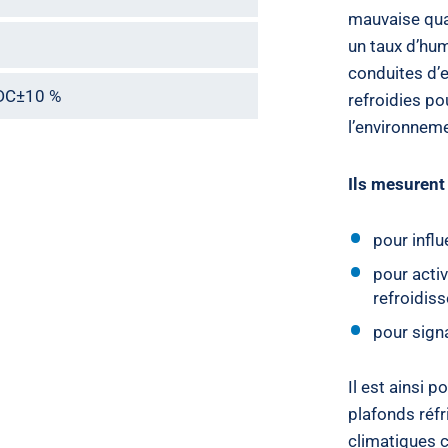
mauvaise qual
un taux d’hum
conduites d’
DC±10 %
refroidies po
l’environneme
Ils mesurent 
pour infl
pour acti
refroidis
pour sign
Il est ainsi 
plafonds réfr
climatiques 