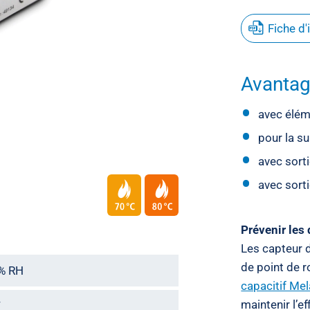
Fiche d
Avanta
avec élém
pour la su
avec sort
avec sort
Prévenir les
Les capteur 
de point de 
 % RH
capacitif Me
maintenir l’ef
V