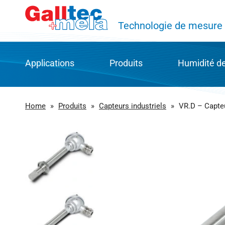
Technologie de mesure d
Applications
Produits
Humidité de 
CVC et domotique
Groupes de produits
Technique
Home
»
Produits
»
Capteurs industriels
»
VR.D – Capteu
Transport, logistique et stockage
Tous les produits
Fibres P
Automatisation de processus et de production
Téléchargement
Capteur c
Industrie agricole et alimentaire
Catalogue de produits en l
Histoire d
Énergie et technologie écologique
Réparation & Service