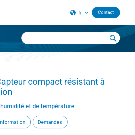
Contact
Capteur compact résistant à
sion
tier – nos distributeurs internationaux
'humidité et de température
'information
Demandes