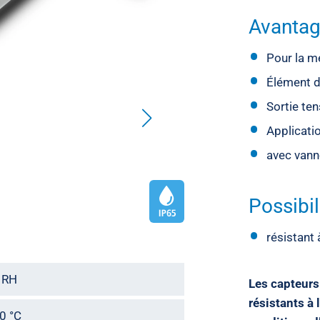
Avanta
Pour la me
Élément 
Sortie te
Applicatio
avec vann
Possibil
résistant 
% RH
Les capteurs
résistants à
70 °C