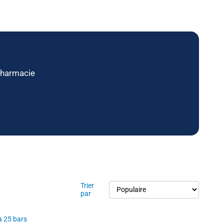
harmacie
Trier
par
à 25 bars