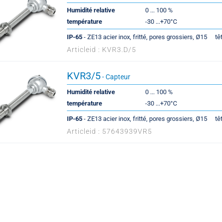
Humidité relative
0 ... 100 %
température
-30 ...+70°C
IP-65
- ZE13 acier inox, fritté, pores grossiers, Ø15
tê
Articleid : KVR3.D/5
KVR3/5
- Capteur
Humidité relative
0 ... 100 %
température
-30 ...+70°C
IP-65
- ZE13 acier inox, fritté, pores grossiers, Ø15
tê
Articleid : 57643939VR5