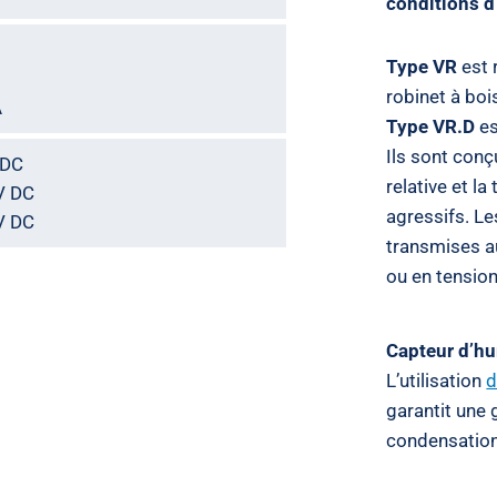
conditions d’
Type VR
est 
robinet à bo
A
Type VR.D
es
Ils sont conç
V DC
relative et l
 V DC
agressifs. Le
 V DC
transmises a
ou en tension
Capteur d’hu
L’utilisation
d
garantit une 
condensation