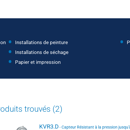
ion
Installations de peinture
P
Installations de séchage
Papier et impression
oduits trouvés (2)
KVR3.D
- Capteur Résistant à la pression jusqu'