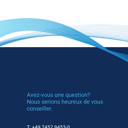
Avez-vous une question?
Nous serions heureux de vous
conseiller.
T:
+49 7457 9453-0