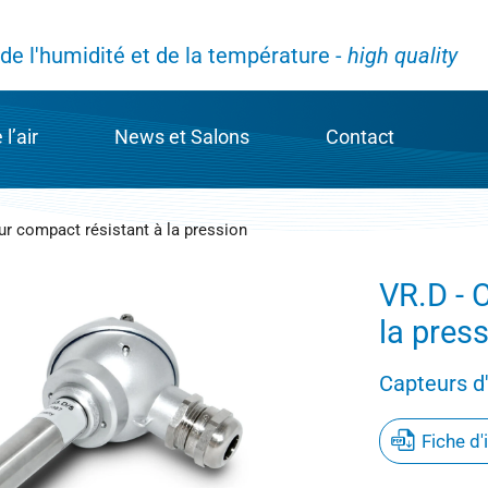
e l'humidité et de la température -
high quality
l’air
News et Salons
Contact
 de mesure de l’humidité
News et Salons
Contact
r compact résistant à la pression
OLYGA
Galltec Mess- und Regeltechnik GmbH
Vos contacts
VR.D - 
la pres
apacitif
Mela Sensortechnik GmbH
Dans le monde en
Capteurs d
igne
e la mesure de l’humidité
Code de conduite
Fiche d