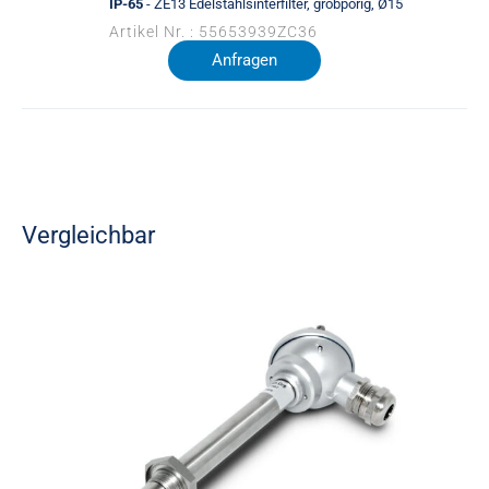
IP-65
- ZE13 Edelstahlsinterfilter, grobporig, Ø15
Artikel Nr. : 55653939ZC36
Anfragen
Vergleichbar