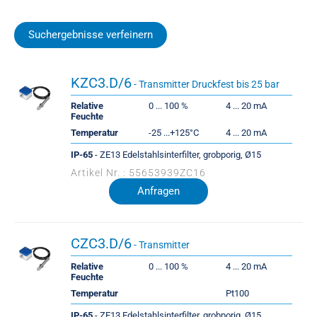
Suchergebnisse verfeinern
KZC3.D/6
- Transmitter Druckfest bis 25 bar
Relative
0 ... 100 %
4 ... 20 mA
Feuchte
Temperatur
-25 ...+125°C
4 ... 20 mA
IP-65
- ZE13 Edelstahlsinterfilter, grobporig, Ø15
Artikel Nr. : 55653939ZC16
Anfragen
CZC3.D/6
- Transmitter
Relative
0 ... 100 %
4 ... 20 mA
Feuchte
Temperatur
Pt100
IP-65
- ZE13 Edelstahlsinterfilter, grobporig, Ø15